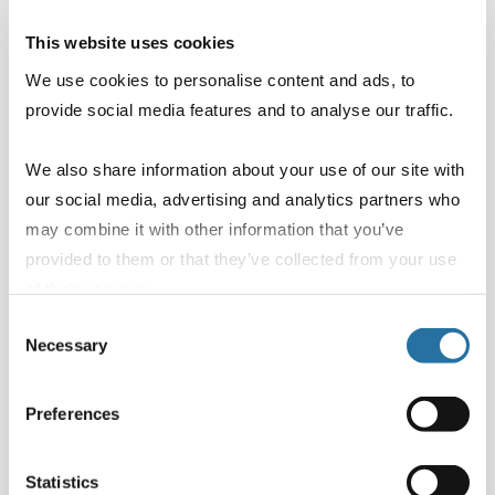
This website uses cookies
We use cookies to personalise content and ads, to
provide social media features and to analyse our traffic.
We also share information about your use of our site with
our social media, advertising and analytics partners who
may combine it with other information that you’ve
Mare & Divertimento
provided to them or that they’ve collected from your use
of their services.
Guida completa al parco
acquatico di Camping Spiaggia e
Consent
Necessary
Selection
Mare
Preferences
Scopri il parco acquatico dell'Holiday
Park Spiaggia e Mare a Porto Garibaldi.
Scivoli, laguna per...
Statistics