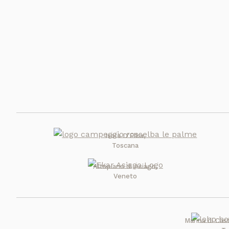
Isola D'Elba,
Toscana
Altopiano di Asiago,
Veneto
Marina di Cas