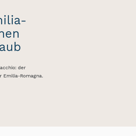
ilia-
chen
laub
acchio: der
er Emilia-Romagna.