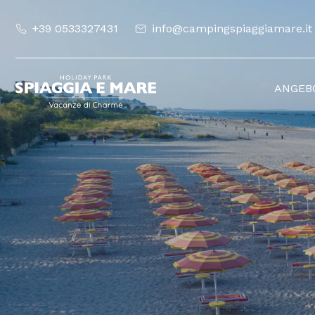
+39 0533327431
info@campingspiaggiamare.it
HOME
ANGEB
PAGE