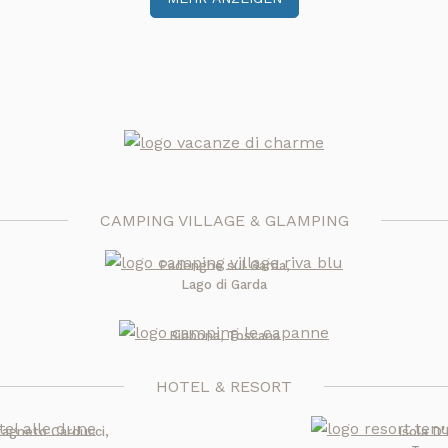
CAMPING VILLAGE & GLAMPING
Padenghe sul Garda,
Lago di Garda
Bibbona, Toscana
HOTEL & RESORT
tagneto Carducci,
Isola D'