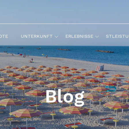
OTE
UNTERKUNFT
ERLEBNISSE
STLEIST
Blog