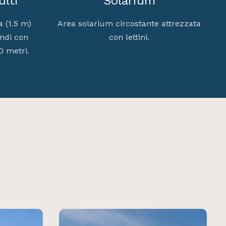
ulti
Solarium
 (1.5 m)
Area solarium circostante attrezzata
andi con
con lettini.
10 metri.