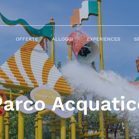
HOME
PAGE
OFFERTE
ALLOGGI
EXPERIENCES
S
ITA
Parco Acquatic