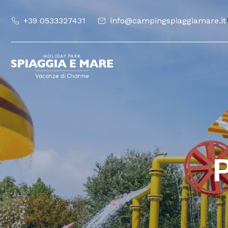
+39 0533327431
info@campingspiaggiamare.it