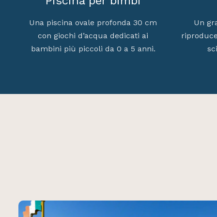
Piscina per bimbi
Una piscina ovale profonda 30 cm
Un gr
con giochi d’acqua dedicati ai
riproduce
bambini più piccoli da 0 a 5 anni.
sc