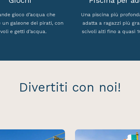
Giochi
Piscina per ad
ande gioco d’acqua che
Una piscina più profonda
 un galeone dei pirati, con
adatta a ragazzi più gr
ivoli e getti d’acqua.
scivoli alti fino a quasi 
Divertiti con noi!