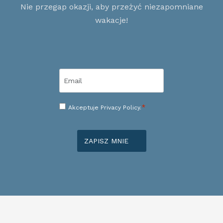
Nie przegap okazji, aby przeżyć niezapomniane
wakacje!
Email
*
Consenso
*
Akceptuje
Privacy Policy.
*