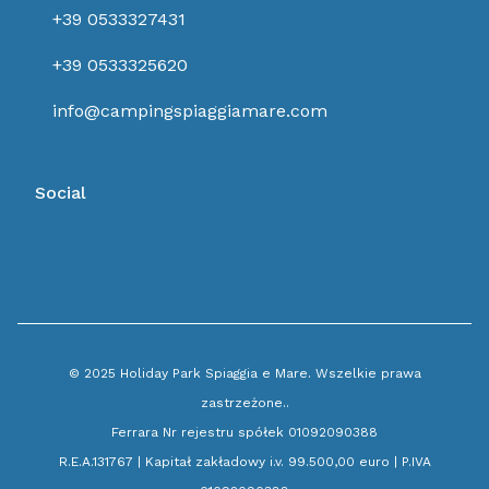
+39 0533327431
+39 0533325620
info@campingspiaggiamare.com
Social
© 2025 Holiday Park Spiaggia e Mare. Wszelkie prawa
zastrzeżone..
Ferrara Nr rejestru spółek 01092090388
R.E.A.131767 | Kapitał zakładowy i.v. 99.500,00 euro | P.IVA