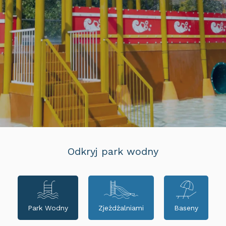
Odkryj park wodny
Park Wodny
Zjeżdżalniami
Baseny