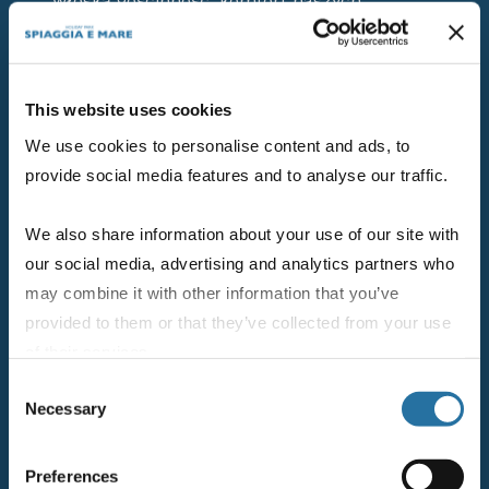
włoską gościnność, komfort naszych
obiektów noclegowych i piękno naszego
morza.
This website uses cookies
Relaks na łonie natury
We use cookies to personalise content and ads, to
provide social media features and to analyse our traffic.
Nasza wioska kempingowa, która jest
położona między złotą plażą i krystalicznie
We also share information about your use of our site with
czystym morzem, oferuje wyjątkowe warunki
our social media, advertising and analytics partners who
do relaksu i możliwość cieszenia się pięknem
may combine it with other information that you’ve
natury.
provided to them or that they’ve collected from your use
of their services.
Komfort i relaks
Consent
Necessary
Selection
Nasze domki kempingowe i bungalowy
zostały stworzone z myślą o zapewnieniu
Preferences
komfortu, relaksu i rodzinnej atmosfery.