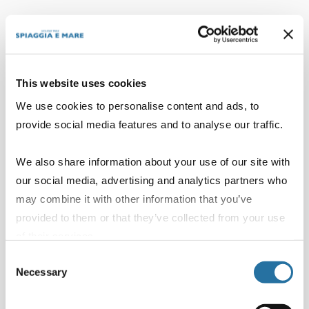
Besondere
This website uses cookies
Wochenveranstaltungen:
We use cookies to personalise content and ads, to
provide social media features and to analyse our traffic.
Color Party und
Strandisco
We also share information about your use of our site with
our social media, advertising and analytics partners who
may combine it with other information that you’ve
Neben dem reichhaltigen regulären Programm
provided to them or that they’ve collected from your use
wird der Wochenkalender des Holiday Park
of their services.
Spiaggia e Mare von zwei
Consent
Gemeinschaftsveranstaltungen geprägt, die
Necessary
Selection
Momente echter Verbundenheit schaffen sollen: