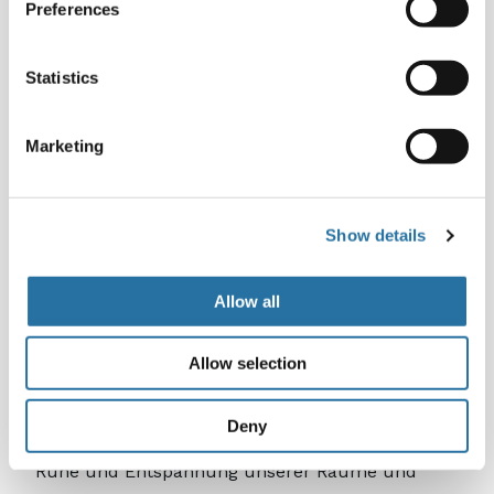
Preferences
Die Color Party:
das wahre Highlight
unseres Sommers, ein Ereignis mit
maximalem Spaß-Faktor, das direkt
Statistics
auf dem Sand stattfindet.
Der Strandisco-Abend:
ein fixer
Marketing
Termin unter dem Sternenhimmel
der Lidi Ferraresi. Unser Privatstrand
verwandelt sich in eine Strandbar, wo
Show details
Sie barfuß auf dem Sand tanzen,
abgekühlt von der Meeresprise, im
Takt der größten Sommerhits des
Allow all
Augenblicks.
Allow selection
Sie können jeden Tag entscheiden, ob Sie dem
mitreißenden Rhythmus der Animation folgen,
Deny
sich in unseren Sportzentren beweisen oder die
Ruhe und Entspannung unserer Räume und