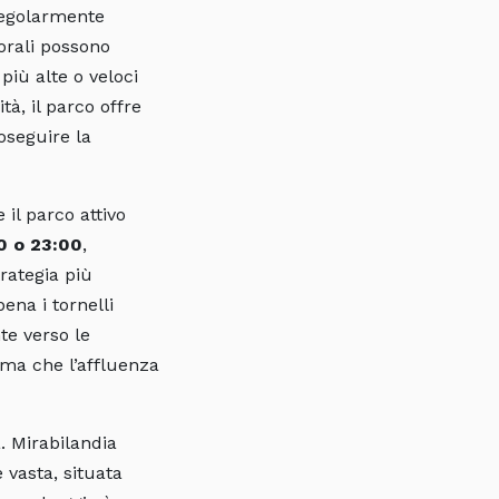
egolarmente
porali possono
iù alte o veloci
tà, il parco offre
seguire la
 il parco attivo
00 o 23:00
,
rategia più
na i tornelli
te verso le
ma che l’affluenza
. Mirabilandia
 vasta, situata