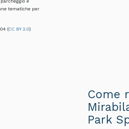
l parcheggio è
cone tematiche per
04 (
CC BY 2.0
)
Come r
Mirabil
Park Sp