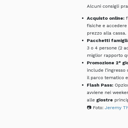
Alcuni consigli prat
Acquisto online:
f
fisiche e accedere
prezzo alla cassa.
Pacchetti famigli
3 o 4 persone (2 ad
miglior rapporto q
Promozione 2° gi
include l’ingresso 
il parco tematico 
Flash Pass:
Opzion
avviene nei weekend
alle
giostre
princip
📷 Foto:
Jeremy T