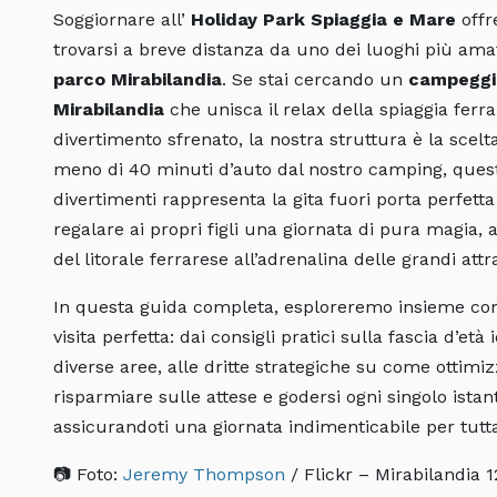
Soggiornare all’
Holiday Park Spiaggia e Mare
offre
trovarsi a breve distanza da uno dei luoghi più amat
parco
Mirabilandia
. Se stai cercando un
campeggio
Mirabilandia
che unisca il relax della spiaggia ferra
divertimento sfrenato, la nostra struttura è la scelta
meno di 40 minuti d’auto dal nostro camping, ques
divertimenti rappresenta la gita fuori porta perfetta
regalare ai propri figli una giornata di pura magia, a
del litorale ferrarese all’adrenalina delle grandi attr
In questa guida completa, esploreremo insieme co
visita perfetta: dai consigli pratici sulla fascia d’età 
diverse aree, alle dritte strategiche su come ottimiz
risparmiare sulle attese e godersi ogni singolo istan
assicurandoti una giornata indimenticabile per tutta
📷 Foto:
Jeremy Thompson
/ Flickr – Mirabilandia 