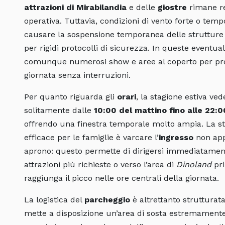
attrazioni di Mirabilandia
e delle
giostre
rimane r
operativa. Tuttavia, condizioni di vento forte o tem
causare la sospensione temporanea delle strutture p
per rigidi protocolli di sicurezza. In queste eventuali
comunque numerosi show e aree al coperto per pro
giornata senza interruzioni.
Per quanto riguarda gli
orari
, la stagione estiva vede
solitamente dalle
10:00 del mattino fino alle 22:
offrendo una finestra temporale molto ampia. La st
efficace per le famiglie è varcare l’
ingresso
non appe
aprono: questo permette di dirigersi immediatamen
attrazioni più richieste o verso l’area di
Dinoland
pri
raggiunga il picco nelle ore centrali della giornata.
La logistica del
parcheggio
è altrettanto strutturata
mette a disposizione un’area di sosta estremamente