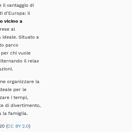
 il vantaggio di
i d’Europa: il
 vicino a
rese al
 ideale. Situato a
to parco
 per chi vuole
lternando il relax
azioni.
me organizzare la
ideale per le
zare i tempi,
te di divertimento,
 la famiglia.
120
(
CC BY 2.0
)