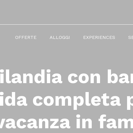
HOME
PAGE
OFFERTE
ALLOGGI
EXPERIENCES
S
ITA
ilandia con ba
uida completa p
vacanza in fam