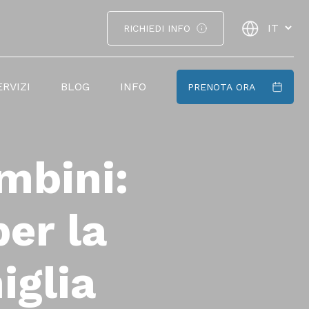
RICHIEDI INFO
ERVIZI
BLOG
INFO
PRENOTA ORA
mbini:
er la
iglia