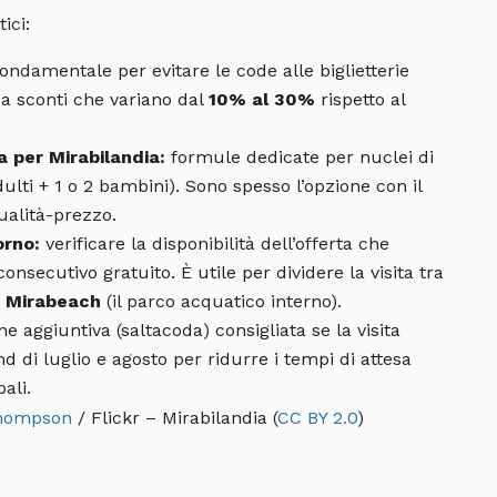
ici:
ondamentale per evitare le code alle biglietterie
 a sconti che variano dal
10% al 30%
rispetto al
a per Mirabilandia:
formule dedicate per nuclei di
ulti + 1 o 2 bambini). Sono spesso l’opzione con il
ualità-prezzo.
orno:
verificare la disponibilità dell’offerta che
consecutivo gratuito. È utile per dividere la visita tra
e
Mirabeach
(il parco acquatico interno).
e aggiuntiva (saltacoda) consigliata se la visita
 di luglio e agosto per ridurre i tempi di attesa
ali.
hompson
/ Flickr – Mirabilandia (
CC BY 2.0
)