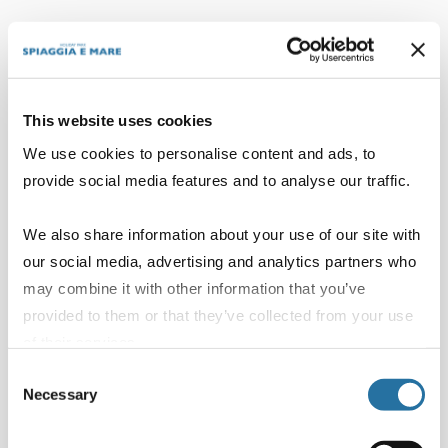
This website uses cookies
We use cookies to personalise content and ads, to
provide social media features and to analyse our traffic.
We also share information about your use of our site with
our social media, advertising and analytics partners who
may combine it with other information that you’ve
provided to them or that they’ve collected from your use
of their services.
Consent
Ti potrebbero interessare
Necessary
Selection