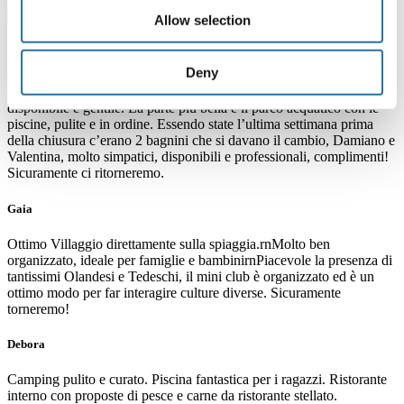
Allow selection
Cosa dicono di noi?
Deny
Bel campeggio, bagni puliti, ristorante con prezzi buoni, personale
disponibile e gentile. La parte più bella è il parco acquatico con le
piscine, pulite e in ordine. Essendo state l’ultima settimana prima
della chiusura c’erano 2 bagnini che si davano il cambio, Damiano e
Valentina, molto simpatici, disponibili e professionali, complimenti!
Sicuramente ci ritorneremo.
Gaia
Ottimo Villaggio direttamente sulla spiaggia.rnMolto ben
organizzato, ideale per famiglie e bambinirnPiacevole la presenza di
tantissimi Olandesi e Tedeschi, il mini club è organizzato ed è un
ottimo modo per far interagire culture diverse. Sicuramente
torneremo!
Debora
Camping pulito e curato. Piscina fantastica per i ragazzi. Ristorante
interno con proposte di pesce e carne da ristorante stellato.