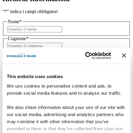
"
*
" indica i campi obbligatori
Nome
*
Nome
Cognome
*
Cognome
Seleziona alloggio
Data di arrivo
*
Giorno
This website uses cookies
Mese
Anno
We use cookies to personalise content and ads, to
provide social media features and to analyse our traffic.
Data di partenza
*
Giorno
Mese
We also share information about your use of our site with
Anno
our social media, advertising and analytics partners who
Adulti
may combine it with other information that you’ve
provided to them or that they’ve collected from your use
Bambini