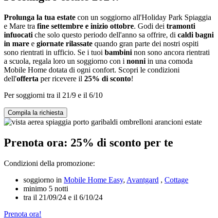
Prolunga la tua estate
con un soggiorno all'Holiday Park Spiaggia
e Mare tra
fine settembre e inizio ottobre
. Godi dei
tramonti
infuocati
che solo questo periodo dell'anno sa offrire, di
caldi bagni
in mare
e
giornate rilassate
quando gran parte dei nostri ospiti
sono rientrati in ufficio. Se i tuoi
bambini
non sono ancora rientrati
a scuola, regala loro un soggiorno con i
nonni
in una comoda
Mobile Home dotata di ogni confort. Scopri le condizioni
dell'
offerta
per ricevere il
25% di sconto
!
Per soggiorni tra il 21/9 e il 6/10
Compila la richiesta
Prenota ora: 25% di sconto per te
Condizioni della promozione:
soggiorno in
Mobile Home Easy
,
Avantgard
,
Cottage
minimo 5 notti
tra il 21/09/24 e il 6/10/24
Prenota ora!