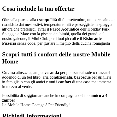
Cosa include la tua offerta:
Oltre alla
pace
e alla
tranquillità
di fine settembre, un mare calmo e
riscaldato dai mesi estivi, temperature miti e passeggiate in spiaggia
all’ora che preferisci, avrai il
Parco Acquatico
dell’Holiday Park
Spiaggia e Mare con la piscina dei bimbi, quella dei grandi e il
nostro galeone, il Mini Club per i tuoi piccoli e il
Ristorante
Pizzeria
senza code, per gustare il meglio della cucina romagnola
Scopri tutti i confort delle nostre Mobile
Home
Cucina
attrezzata, ampia
veranda
per pranzare al sole o rilassarsi
godendo di un bel libro, aria
condizionata
,
barbecue
per grigliate
in famiglia o con gli amici e tutti i
confort
di una casa ma immersa
in mezzo al verde.
Possibilità di soggiornare anche in compagnia del tuo
amico a 4
zampe
!
La Mobile Home Cottage è Pet Friendly!
Richiedi Informazioni