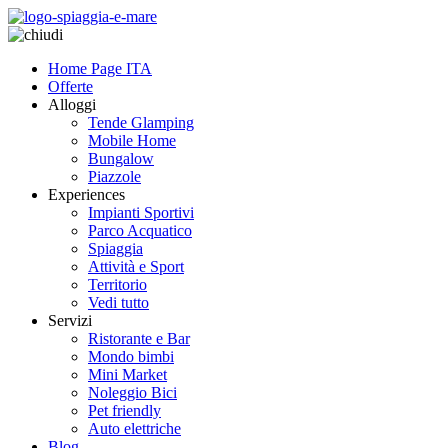
Home Page ITA
Offerte
Alloggi
Tende Glamping
Mobile Home
Bungalow
Piazzole
Experiences
Impianti Sportivi
Parco Acquatico
Spiaggia
Attività e Sport
Territorio
Vedi tutto
Servizi
Ristorante e Bar
Mondo bimbi
Mini Market
Noleggio Bici
Pet friendly
Auto elettriche
Blog