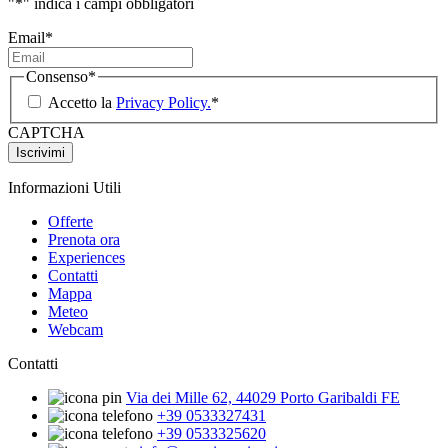
"
*
" indica i campi obbligatori
Email
*
Consenso
*
Accetto la
Privacy Policy.
*
CAPTCHA
Informazioni Utili
Offerte
Prenota ora
Experiences
Contatti
Mappa
Meteo
Webcam
Contatti
Via dei Mille 62, 44029 Porto Garibaldi FE
+39 0533327431
+39 0533325620