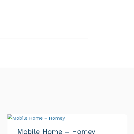
6 tazze
iorno
. Il
saldo
del soggiorno dovrà
o (vi invieremo una e-mail come
6 cucchiai
4 mestoli vari
tto delle spese postali o bancarie
a via e-mail all’indirizzo
1 caffettiera
umero di prenotazione. Le disdette
Mobile Home – Homey