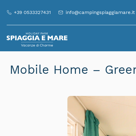
+39 0533327431
info@campingspiaggiamare.it
Mobile Home – Gree