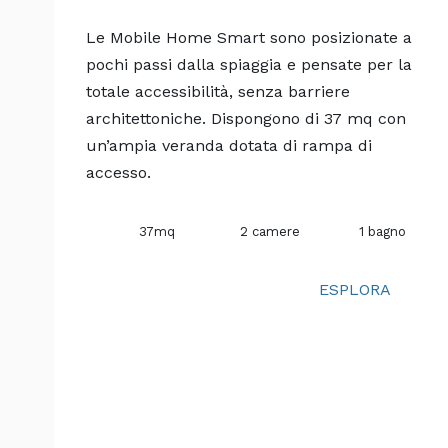
Nessun rimborso se la comunicaz
Le Mobile Home Smart sono posizionate a
pochi passi dalla spiaggia e pensate per la
2 pentole
totale accessibilità, senza barriere
Informazioni generali
architettoniche. Dispongono di 37 mq con
un’ampia veranda dotata di rampa di
L’alloggio non potrà essere occup
1 appoggiapentola
accesso.
La consegna dell’alloggio è previs
In caso di partenza anticipata il 
37mq
2 camere
1 bagno
Nel rispetto della quiete le auto son
1 cucchiaio di legno
ESPLORA
Dopo tale orario le auto vengono par
Dalle 13.30 -15.00 si prega di osserva
(le auto possono circolare).
10 appendiabiti
Compreso nel prezzo