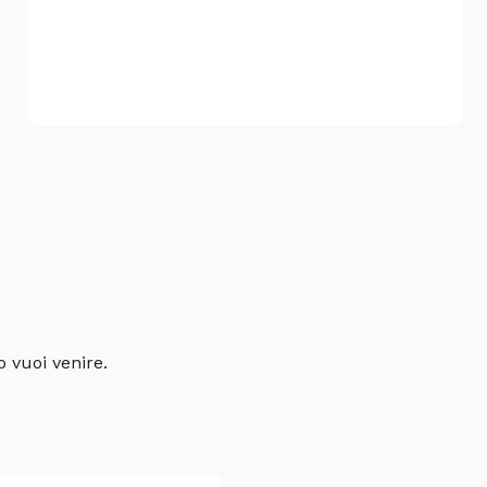
1 spazzolone
o vuoi venire.