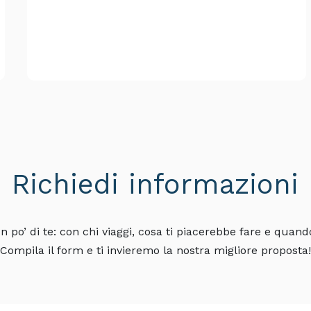
1 stendibiancheria
1 paletta
ta del campeggio,
Richiedi informazioni
 po’ di te: con chi viaggi, cosa ti piacerebbe fare e quand
enzuola e coperte)
Compila il form e ti invieremo la nostra migliore proposta!
l sito)