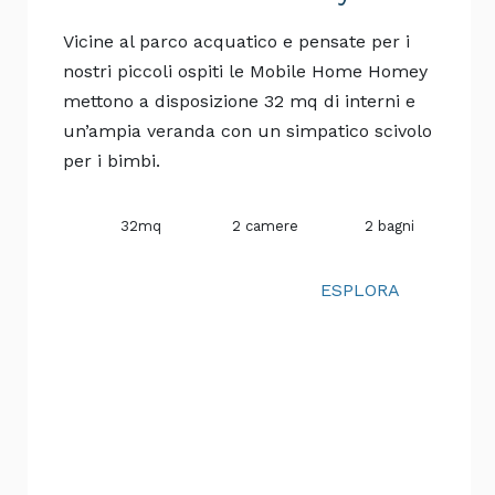
iorno prenotato
.
Vicine al parco acquatico e pensate per i
nostri piccoli ospiti le Mobile Home Homey
1 bollilatte
mettono a disposizione 32 mq di interni e
un’ampia veranda con un simpatico scivolo
per i bimbi.
2 insalatiere
ll’ultimo giorno.
32mq
2 camere
2 bagni
ESPLORA
1 tagliere
itano gli ospiti a non fare schiamazzi
1 scopa