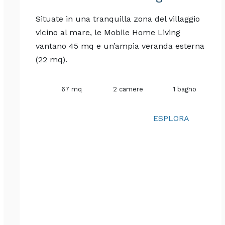
ione avviene dal 29° giorno prima dell’inizio del sogg
Situate in una tranquilla zona del villaggio
vicino al mare, le Mobile Home Living
2 padelle
3 coperchi
vantano 45 mq e un’ampia veranda esterna
(22 mq).
ato da un numero superiore a quello indicato.
1 scolapasta
1 grattugia
67 mq
2 camere
1 bagno
ta dalle ore 17.00 mentre la partenza entro alle ore 9.00 de
soggiorno è dovuto per l’intero periodo prenotato
ESPLORA
o ammesse all’interno del villaggio dalle 7.00 alle 23.00.
1 secchio
1 cestino per il pane
cheggiate nel parcheggio all’ingresso del villaggio.
re l’orario di silenzio per consentire il riposo quindi si inv
1 pattumiera
1 straccio