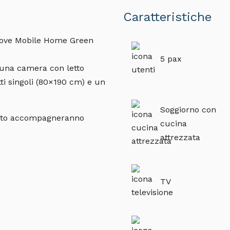
Caratteristiche
nuove Mobile Home Green
5 pax
 una camera con letto
i singoli (80×190 cm) e un
Soggiorno con
ivato accompagneranno
cucina
attrezzata
TV