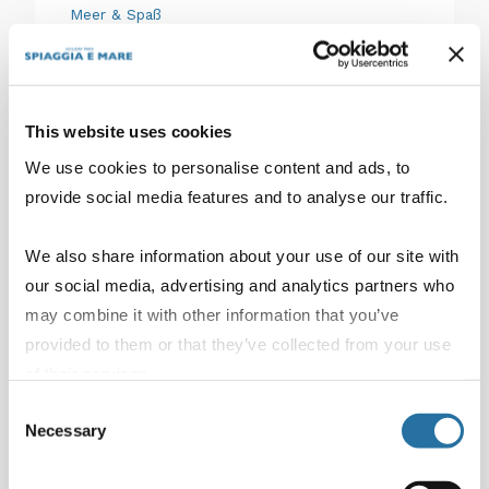
Meer & Spaß
Wochenende in Ferrara mit
Kindern: Reiseroute durch
historische Schlösser, Radtouren
This website uses cookies
und Parks
We use cookies to personalise content and ads, to
provide social media features and to analyse our traffic.
Planen Sie ein perfektes Wochenende in
Ferrara mit Kindern. Eine
We also share information about your use of our site with
maßgeschneiderte Route durch die
our social media, advertising and analytics partners who
Säle...
may combine it with other information that you’ve
provided to them or that they’ve collected from your use
of their services.
August 3, 2026
ERKUNDEN SIE
Consent
Necessary
Selection