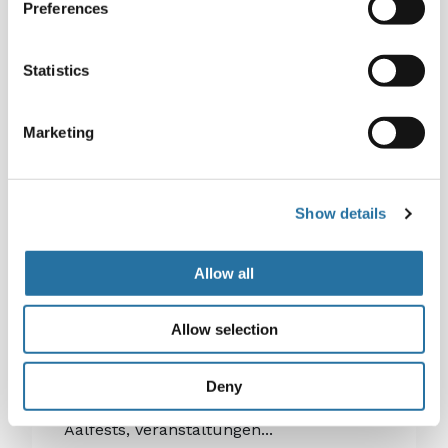
Preferences
Statistics
Marketing
Show details
Meer & Spaß
Kalender 2026 der Feste und
Allow all
Veranstaltungen in Comacchio
und dem Po-Delta
Allow selection
Entdecken Sie alle Feste in Comacchio
Deny
und im Po-Delta für 2026. Termine des
Aalfests, Veranstaltungen...