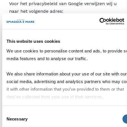
Voor het privacybeleid van Google verwijzen wij u
naar het volgende adres:
http://www.google.com/intl/it/privacy/privacy-
policy.html
.)
Google Adwords & Google Remarketing-
This website uses cookies
cookies
We use cookies to personalise content and ads, to provide s
De website kan gebruikmaken van de Google
media features and to analyse our traffic.
Adwords software en de Google Remarketing-
technologie. Beiden worden beheerd door Google
We also share information about your use of our site with our
Inc. De functie voor het bijhouden van conversies
social media, advertising and analytics partners who may c
van AdWords maakt ook gebruik van cookies. Om
it with other information that you’ve provided to them or that
ons te helpen verkopen en andere conversies bij
they’ve collected from your use of their services.
te houden, wordt een cookie toegevoegd aan de
computer van een gebruiker wanneer die
Consent
gebruiker op een advertentie klikt. Deze cookie
Necessary
Selection
heeft een levensduur van 30 dagen en verzamelt