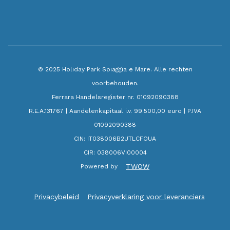
© 2025 Holiday Park Spiaggia e Mare. Alle rechten
voorbehouden.
Ferrara Handelsregister nr. 01092090388
R.E.A.131767 | Aandelenkapitaal i.v. 99.500,00 euro | P.IVA
01092090388
CIN: IT038006B2UTLCFOUA
CIR: 038006VI00004
TWOW
Powered by
Privacybeleid
Privacyverklaring voor leveranciers